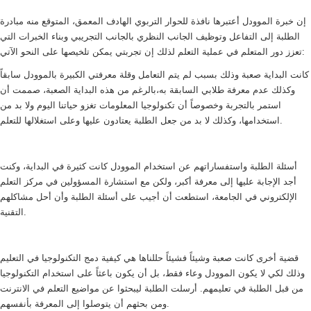
إن خبرة الموودل أعتبرها نافذة للحوار التربوي الهادف المعمق، المتوقع منه مبادرة
الطلبة إلى التفاعل وتوظيف الجانب النظري بالجانب التجريبي وبناء الخبرات التي
تعزز دور المتعلم في عملية التعلم لذلك إن تجربتي يمكن تلخيصها على النحو الآتي:
كانت البداية صعبة وذلك بسبب لم يتم التعامل وقلة معرفتي الكبيرة بالموودل سابقاً
وكذلك عدم معرفة طلابي السابقة به،بالرغم من هذه البداية الصعبة، صممت أن
استمر بالتجربة وخصوصاً أن تكنولوجيا المعلومات تغزو حياتنا اليوم ولا بد من
استخدامها، وكذلك لا بد من جعل الطلبة يعتادون عليها وعلى استغلالها للتعلم.
أسئلة الطلبة واستفساراتهم عن استخدام الموودل كانت كثيرة في البداية، وكنت
أجد الإجابة عليها إلى معرفة أكبر، ولكن مع استشارة المسؤولين في مركز التعلم
الإلكتروني في الجامعة، استطعت أن أجيب على أسئلة الطلبة وأن أحل مشاكلهم
التقنية.
قضية أخرى كانت صعبة وشيئاً فشيئاً حللناها هي كيفية دمج التكنولوجيا في التعليم
وذلك لكي لا يكون الموودل وعاء فقط، بل أن يكون باعثاً على استخدام التكنولوجيا
من قبل الطلبة في تعليمهم. أرسلت الطلبة ليبحثوا عن مواضيع التعلم في الانترنت
ومن بحثهم أن يتوصلوا إلى المعرفة بأنفسهم.